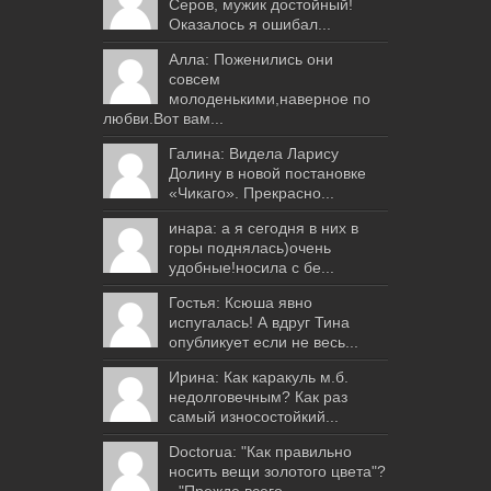
Серов, мужик достойный!
Оказалось я ошибал...
Алла: Поженились они
совсем
молоденькими,наверное по
любви.Вот вам...
Галина: Видела Ларису
Долину в новой постановке
«Чикаго». Прекрасно...
инара: а я сегодня в них в
горы поднялась)очень
удобные!носила с бе...
Гостья: Ксюша явно
испугалась! А вдруг Тина
опубликует если не весь...
Ирина: Как каракуль м.б.
недолговечным? Как раз
самый износостойкий...
Doctorua: "Как правильно
носить вещи золотого цвета"?
- "Прежде всего...