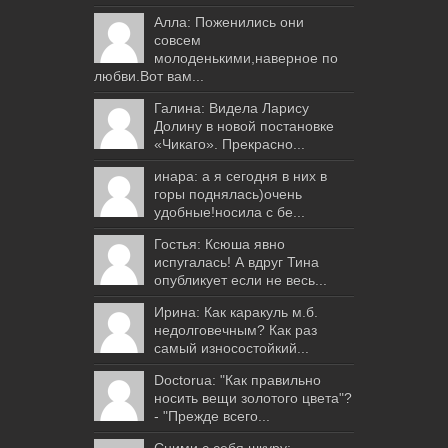
Алла: Поженились они
совсем
молоденькими,наверное по
любви.Вот вам...
Галина: Видела Ларису
Долину в новой постановке
«Чикаго». Прекрасно...
инара: а я сегодня в них в
горы поднялась)очень
удобные!носила с бе...
Гостья: Ксюша явно
испугалась! А вдруг Тина
опубликует если не весь...
Ирина: Как каракуль м.б.
недолговечным? Как раз
самый износостойкий...
Doctorua: "Как правильно
носить вещи золотого цвета"?
- "Прежде всего...
Сними с себя шкуру: