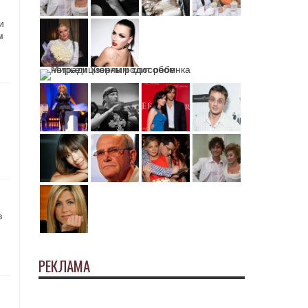
и
м
в
РЕКЛАМА