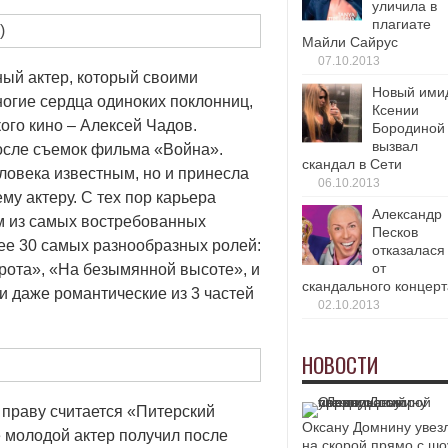
уличила в
плагиате
Майли Сайрус
07.10.2013
ый актер, который своими
Новый ими
гие сердца одиноких поклонниц,
Ксении
ого кино – Алексей Чадов.
Бородиной
вызвал
осле съемок фильма «Война».
скандал в Сети
ловека известным, но и принесла
06.10.2013
у актеру. С тех пор карьера
Александр
им из самых востребованных
Песков
ее 30 самых разнообразных ролей:
отказалася
от
 рота», «На безымянной высоте», и
скандального концерт
и даже романтические из 3 частей
02.10.2013
НОВОСТИ
 праву считается «Питерский
Оксану Домнину увез
 молодой актер получил после
на скорой прямо с шо