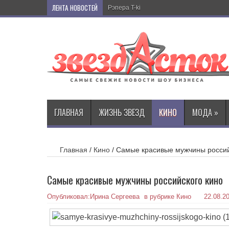
ЛЕНТА НОВОСТЕЙ
Рэпера T-killah избили в столичном торг
ГЛАВНАЯ
ЖИЗНЬ ЗВЕЗД
КИНО
МОДА
»
Главная
/
Кино
/
Самые красивые мужчины россий
Самые красивые мужчины российского кино
Опубликовал:
Ирина Сергеева
в рубрике
Кино
22.08.2