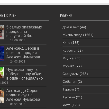
НЫЕ СТАТЬИ
РУБРИКИ
5 самых эпатажных
Дом и быт
(44)
нарядов на
Жизнь звезд
(1661)
выпускной бал
18.06.2013
Кино
(135)
Александ Серов в
Красота
(32)
шоке от пародии
Алексея Чумакова
Мода
(603)
24.03.2013
Музыка
(77)
Чумакова тянут к
победе в шоу «Один
Скандалы
(265)
в один» специально
События
(2)
3.2013
Туризм
(7)
Александр Серов
подал в суд на
Тусовки
(21)
Алексея Чумакова
08.04.2013
Фото
(126)