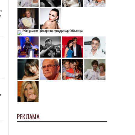
и
м
в
РЕКЛАМА