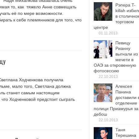
Надя Михалкова оказалась очень
Рэпера T-
нимая то, как тяжело Анне совмещать
killah избил
учать её по мере возможности.
в столично
рать к себе племянников для того, что
торговом
центре
01.11.2013
Певицу
Рианну
выгнали из
йцу
мечети в
ОАЭ за откровенную
фотосессию
22.10.2013
Светлана Ходченкова получила
ьме, мало того, Светлана должна
Алексея
Панина
роль станет самым настоящим
доставили 
 что Ходченковой предстоит сыграть
отделение
полици Приамурья за
дебош
22.10.2013
Таня
Терешина