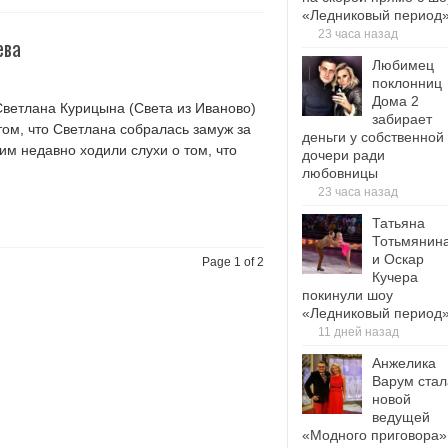
«Ледниковый период
23 часа назад
ева
Любимец
поклонниц
Дома 2
Светлана Курицына (Света из Иваново)
забирает
том, что Светлана собралась замуж за
деньги у собственной
м недавно ходили слухи о том, что
дочери ради
любовницы
23 часа назад
Татьяна
Тотьмянин
и Оскар
Page 1 of 2
Кучера
покинули шоу
«Ледниковый период
11 дней назад
Анжелика
Варум стал
новой
ведущей
«Модного приговора»