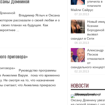
Оксаны Домниной
уличила в
плагиате
Майли Сайрус
07.10.2013
Владимир Яглыч и Оксана
котором рассказали о своей любви и о
Новый ими
 своих планах на будущее. Как
Ксении
ероятнее ...
Бородиной
вызвал
скандал в Сети
06.10.2013
Александр
Песков
ого приговора»
отказалася
от
скандального концерт
Руководство программы
02.10.2013
е Анжелике Варум. пока что временно
. Не смотря на то, что назначение
НОВОСТИ
ры считают, что Анжелика прекрасно
Оксану Домнину увез
на скорой прямо с шо