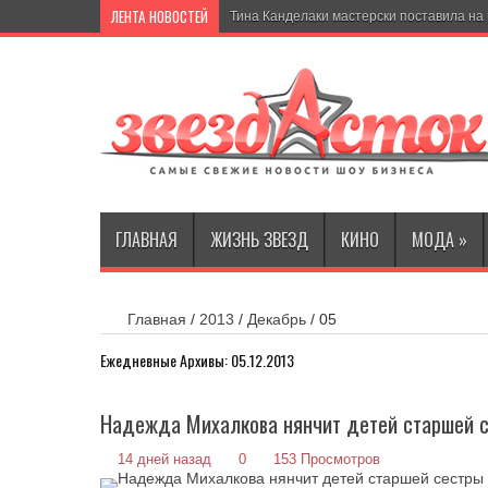
ЛЕНТА НОВОСТЕЙ
Р
ГЛАВНАЯ
ЖИЗНЬ ЗВЕЗД
КИНО
МОДА
»
Главная
/
2013
/
Декабрь
/
05
Ежедневные Архивы:
05.12.2013
Надежда Михалкова нянчит детей старшей 
14 дней назад
0
153 Просмотров