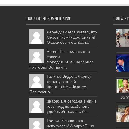
ПОСЛЕДНИЕ КОММЕНТАРИИ
ПОПУЛЯР
Леонид: Всегда думал, что
Серов, мужик достойный!
Оказалось я ошибал...
Алла: Поженились они
совсем
молоденькими,наверное
по любви.Вот вам...
Галина: Видела Ларису
Долину в новой
постановке «Чикаго».
Прекрасно...
23.0
инара: а я сегодня в них в
горы поднялась)очень
удобные!носила с бе...
Гостья: Ксюша явно
испугалась! А вдруг Тина