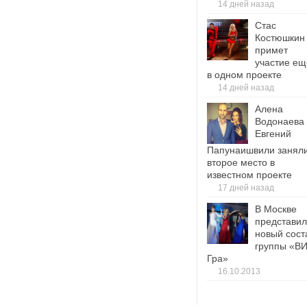
14 дней назад
Стас
Костюшкин
примет
участие ещ
в одном проекте
14 дней назад
Алена
Водонаева
Евгений
Папунаишвили занял
второе место в
известном проекте
17 дней назад
В Москве
представи
новый сост
группы «В
Гра»
16.10.2013