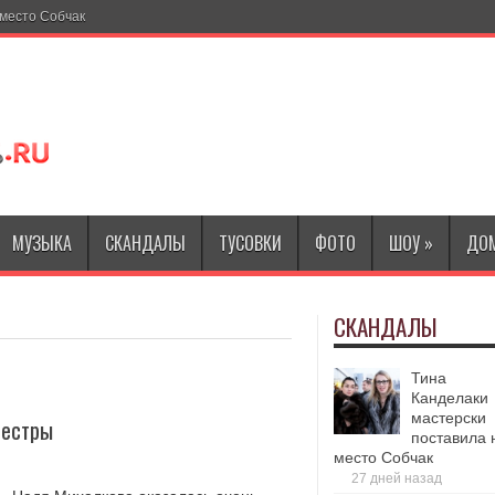
МУЗЫКА
СКАНДАЛЫ
ТУСОВКИ
ФОТО
ШОУ
»
ДОМ
СКАНДАЛЫ
Тина
Канделаки
мастерски
сестры
поставила 
место Собчак
27 дней назад