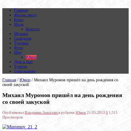
Главная
Жизнь звезд
Кино
Мода
Красота
Музыка
Скандалы
Тусовки
Фото
Шоу
Юмор
Дом и быт
Туризм
1win казино
Главная
/
Юмор
/
Михаил Муромов пришёл на день рождения со
своей закуской
Михаил Муромов пришёл на день рождения
со своей закуской
Опубликовал:
Владимир Апыхтин
в рубрике
Юмор
21.05.2013
0
1,511
Просмотров