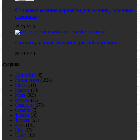
Стильные осенние варианты для модниц, склонных
к полноте
15.09.2013
Самые красивые мужчины российского кино
22.08.2013
Рубрики
Дом и быт
(45)
Жизнь звезд
(1828)
Кино
(144)
Красота
(34)
Мода
(609)
Музыка
(81)
Скандалы
(278)
События
(3)
Туризм
(10)
Тусовки
(21)
Фото
(141)
Шоу
(87)
Юмор
(10)