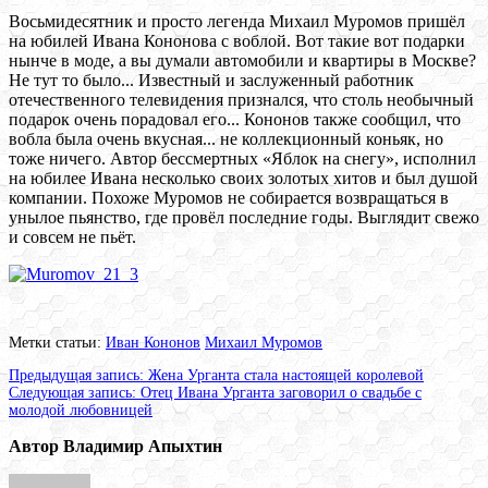
Восьмидесятник и просто легенда Михаил Муромов пришёл
на юбилей Ивана Кононова с воблой. Вот такие вот подарки
нынче в моде, а вы думали автомобили и квартиры в Москве?
Не тут то было... Известный и заслуженный работник
отечественного телевидения признался, что столь необычный
подарок очень порадовал его... Кононов также сообщил, что
вобла была очень вкусная... не коллекционный коньяк, но
тоже ничего. Автор бессмертных «Яблок на снегу», исполнил
на юбилее Ивана несколько своих золотых хитов и был душой
компании. Похоже Муромов не собирается возвращаться в
унылое пьянство, где провёл последние годы. Выглядит свежо
и совсем не пьёт.
Метки статьи:
Иван Кононов
Михаил Муромов
Предыдущая запись:
Жена Урганта стала настоящей королевой
Следующая запись:
Отец Ивана Урганта заговорил о свадьбе с
молодой любовницей
Автор Владимир Апыхтин