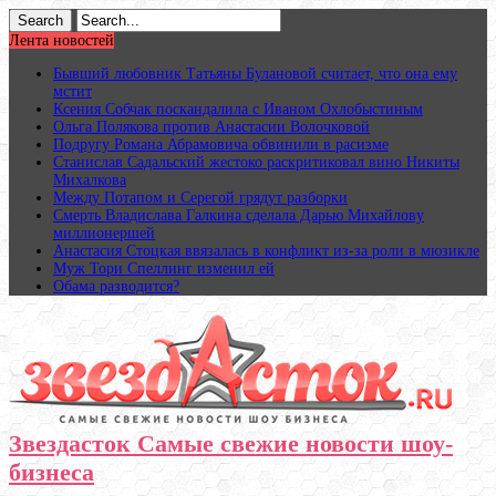
Лента новостей
Бывший любовник Татьяны Булановой считает, что она ему
мстит
Ксения Собчак поскандалила с Иваном Охлобыстиным
Ольга Полякова против Анастасии Волочковой
Подругу Романа Абрамовича обвинили в расизме
Станислав Садальский жестоко раскритиковал вино Никиты
Михалкова
Между Потапом и Серегой грядут разборки
Смерть Владислава Галкина сделала Дарью Михайлову
миллионершей
Анастасия Стоцкая ввязалась в конфликт из-за роли в мюзикле
Муж Тори Спеллинг изменил ей
Обама разводится?
Звездасток Самые свежие новости шоу-
бизнеса