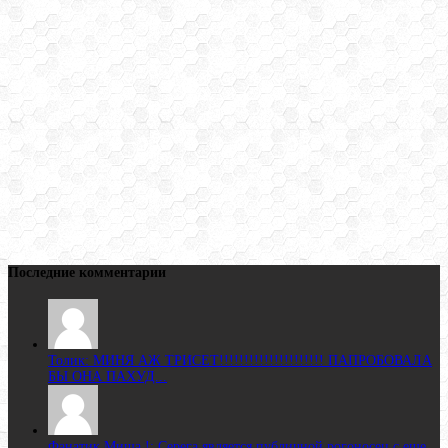
Последние комментарии
Толик: МИНЯ АЖ ТРИСЕТ!!!!!!!!!!!!!!!!!!!!! ПАПРОБОВАЛА
БЫ ОНА ПАХУД...
Фанатик Миша !: Серега является публичной рогоносец с еще