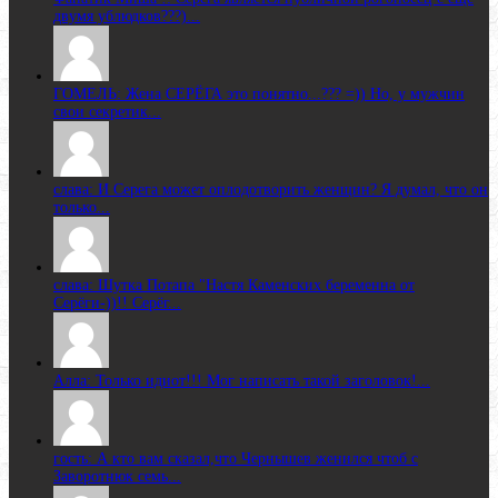
двумя ублюдков???)...
ГОМЕЛЬ: Жена CЕРЁГА это понятно...??? =)) Но, у мужчин
свои секретик...
слава: И Серега может оплодотворить женщин? Я думал, что он
только...
слава: Шутка Потапа "Настя Каменских беременна от
Серёги-))!! Серёг...
Алла: Только идиот!!! Мог написать такой заголовок!...
гость: А кто вам сказал,что Чернышев женился чтоб с
Заворотнюк семь...