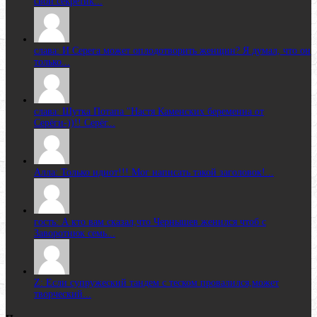
свои секретик...
слава: И Серега может оплодотворить женщин? Я думал, что он
только...
слава: Шутка Потапа "Настя Каменских беременна от
Серёги-))!! Серёг...
Алла: Только идиот!!! Мог написать такой заголовок!...
гость: А кто вам сказал,что Чернышев женился чтоб с
Заворотнюк семь...
Z: Если супружеский тандем с теском провалился,может
творческий...