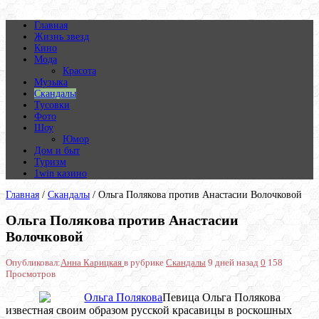
Главная
Жизнь звезд
Кино
Мода
Красота
Музыка
Скандалы
Тусовки
Фото
Шоу
Юмор
Дом и быт
Туризм
1win казино
Главная
/
Скандалы
/
Ольга Полякова против Анастасии Волочковой
Ольга Полякова против Анастасии
Волочковой
Опубликовал:
Анна Карицкая
в рубрике
Скандалы
9 дней назад
0
158
Просмотров
Певица Ольга Полякова
известная своим образом русской красавицы в роскошных