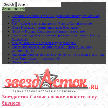
Лента новостей
Бывший любовник Татьяны Булановой считает, что она ему
мстит
Ксения Собчак поскандалила с Иваном Охлобыстиным
Ольга Полякова против Анастасии Волочковой
Подругу Романа Абрамовича обвинили в расизме
Станислав Садальский жестоко раскритиковал вино Никиты
Михалкова
Между Потапом и Серегой грядут разборки
Смерть Владислава Галкина сделала Дарью Михайлову
миллионершей
Анастасия Стоцкая ввязалась в конфликт из-за роли в мюзикле
Муж Тори Спеллинг изменил ей
Обама разводится?
Звездасток Самые свежие новости шоу-
бизнеса