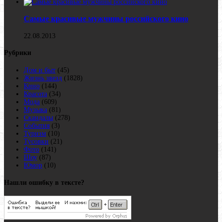
Самые красивые мужчины российского кино
22.08.2013
Рубрики
Дом и быт
(45)
Жизнь звезд
(1828)
Кино
(144)
Красота
(34)
Мода
(609)
Музыка
(81)
Скандалы
(278)
События
(3)
Туризм
(10)
Тусовки
(21)
Фото
(141)
Шоу
(87)
Юмор
(10)
Нашли ошибку в тексте?