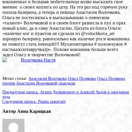
кокошниках и большая любительница колко высказать свое
мнение
о своих коллега по цеху. На это раз под горячую руку
попала балерина, а теперь и певица Анастасия Волочкова.
Ольга не постеснялась в высказываниях о певческом
«таланте» Волочковой и в своем блоге разнесла в пух и прах
новый клип, да и саму Анастасию. Цитата из блога Ольги:
«наличие ног и пуантов не сделали из @
volochkova
_
art
хорошую балерину, равносильно как наличие рта и кокошника
не помогут стать певицей!!! Мухаповторюха # положчужое #
настьказолотаяручка)))». Похоже кокошник больше всего
задел Ольгу в творчестве Волочковой!
Метки статьи:
Анастасия Волочкова
Ольга Полякова
Ольга Полякова
против Анастасии Волочковой
скандалы
Предыдущая запись:
Агния Дитковските и Алексей Чадов в ожидании
чуда
Следующая запись:
Риана зажигает
Автор Анна Карицкая