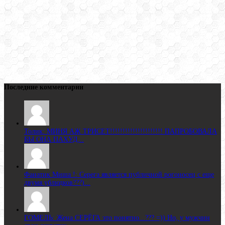
Последние комментарии
Толик: МИНЯ АЖ ТРИСЕТ!!!!!!!!!!!!!!!!!!!!! ПАПРОБОВАЛА
БЫ ОНА ПАХУД...
Фанатик Миша !: Серега является публичной рогоносец с еще
двумя ублюдков???)...
ГОМЕЛЬ: Жена CЕРЁГА это понятно...??? =)) Но, у мужчин