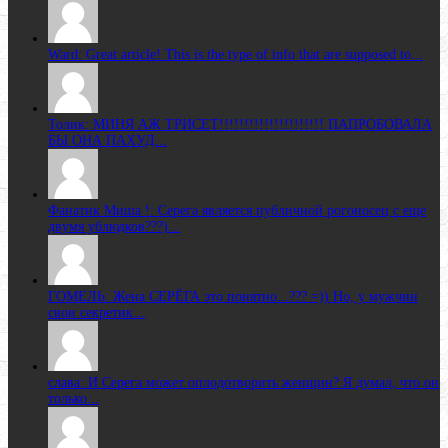
Ward: Great article! This is the type of info that are supposed to...
Толик: МИНЯ АЖ ТРИСЕТ!!!!!!!!!!!!!!!!!!!!! ПАПРОБОВАЛА
БЫ ОНА ПАХУД...
Фанатик Миша !: Серега является публичной рогоносец с еще
двумя ублюдков???)...
ГОМЕЛЬ: Жена CЕРЁГА это понятно...??? =)) Но, у мужчин
свои секретик...
слава: И Серега может оплодотворить женщин? Я думал, что он
только...