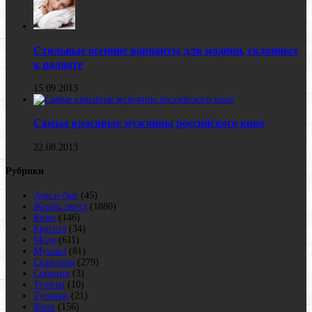
Стильные осенние варианты для модниц, склонных
к полноте
15.09.2013
Самые красивые мужчины российского кино
22.08.2013
Рубрики
Дом и быт
(45)
Жизнь звезд
(1880)
Кино
(146)
Красота
(34)
Мода
(611)
Музыка
(81)
Скандалы
(279)
События
(3)
Туризм
(10)
Тусовки
(21)
Фото
(156)