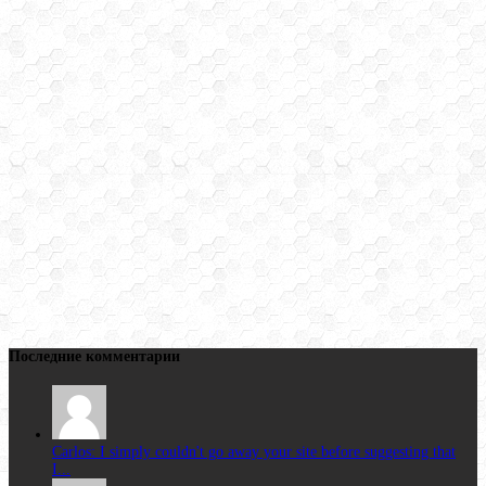
Последние комментарии
Carlos: I simply couldn't go away your site before suggesting that
I...