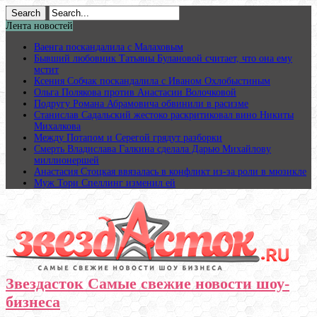
Лента новостей
Ваенга поскандалила с Малаховым
Бывший любовник Татьяны Булановой считает, что она ему
мстит
Ксения Собчак поскандалила с Иваном Охлобыстиным
Ольга Полякова против Анастасии Волочковой
Подругу Романа Абрамовича обвинили в расизме
Станислав Садальский жестоко раскритиковал вино Никиты
Михалкова
Между Потапом и Серегой грядут разборки
Смерть Владислава Галкина сделала Дарью Михайлову
миллионершей
Анастасия Стоцкая ввязалась в конфликт из-за роли в мюзикле
Муж Тори Спеллинг изменил ей
Звездасток Самые свежие новости шоу-
бизнеса