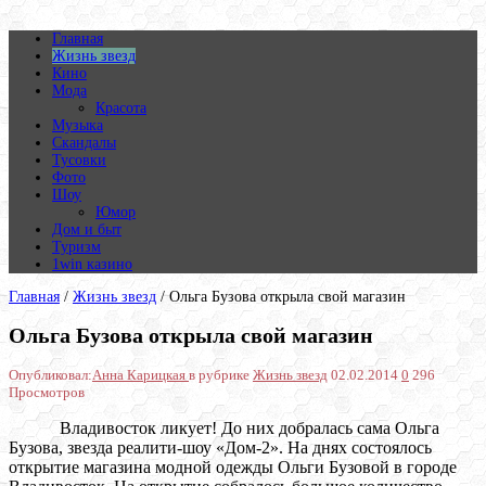
Главная
Жизнь звезд
Кино
Мода
Красота
Музыка
Скандалы
Тусовки
Фото
Шоу
Юмор
Дом и быт
Туризм
1win казино
Главная
/
Жизнь звезд
/
Ольга Бузова открыла свой магазин
Ольга Бузова открыла свой магазин
Опубликовал:
Анна Карицкая
в рубрике
Жизнь звезд
02.02.2014
0
296
Просмотров
Владивосток ликует! До них добралась сама Ольга
Бузова, звезда реалити-шоу «Дом-2». На днях состоялось
открытие магазина модной одежды Ольги Бузовой в городе