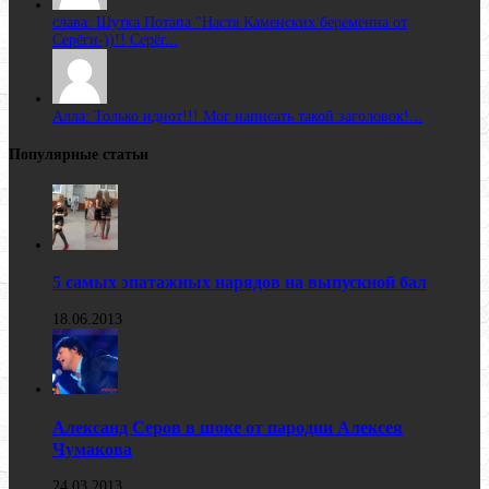
слава: Шутка Потапа "Настя Каменских беременна от
Серёги-))!! Серёг...
Алла: Только идиот!!! Мог написать такой заголовок!...
Популярные статьи
5 самых эпатажных нарядов на выпускной бал
18.06.2013
Александ Серов в шоке от пародии Алексея
Чумакова
24.03.2013