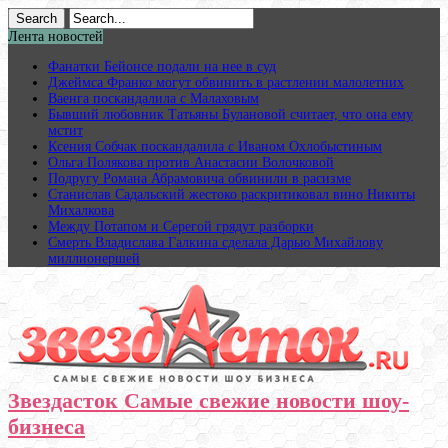
Лента новостей
Фанатки Бейонсе подали на нее в суд
Джеймса Франко могут обвинить в растлении малолетних
Ваенга поскандалила с Малаховым
Бывший любовник Татьяны Булановой считает, что она ему
мстит
Ксения Собчак поскандалила с Иваном Охлобыстиным
Ольга Полякова против Анастасии Волочковой
Подругу Романа Абрамовича обвинили в расизме
Станислав Садальский жестоко раскритиковал вино Никиты
Михалкова
Между Потапом и Серегой грядут разборки
Смерть Владислава Галкина сделала Дарью Михайлову
миллионершей
Звездасток Самые свежие новости шоу-
бизнеса