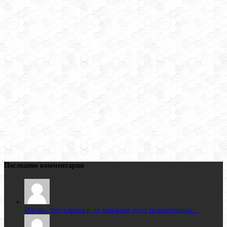
Последние комментарии
Ильдар: про Серова и не забывали неуч ты никчемный...