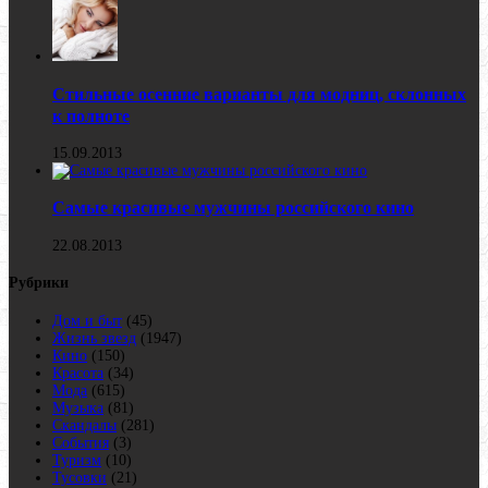
Стильные осенние варианты для модниц, склонных
к полноте
15.09.2013
Самые красивые мужчины российского кино
22.08.2013
Рубрики
Дом и быт
(45)
Жизнь звезд
(1947)
Кино
(150)
Красота
(34)
Мода
(615)
Музыка
(81)
Скандалы
(281)
События
(3)
Туризм
(10)
Тусовки
(21)