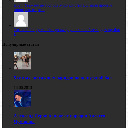
Друг: Уважаемые господа журналисты! Большая просьба
проверять инфо...
Carlos: I simply couldn't go away your site before suggesting that
I...
Популярные статьи
5 самых эпатажных нарядов на выпускной бал
18.06.2013
Александ Серов в шоке от пародии Алексея
Чумакова