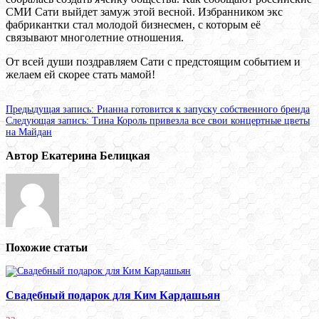
СМИ Сати выйдет замуж этой весной. Избранником экс
фабрикантки стал молодой бизнесмен, с которым её
связывают многолетние отношения.
От всей души поздравляем Сати с предстоящим событием и
желаем ей скорее стать мамой!
Предыдущая запись:
Рианна готовится к запуску собственного бренда
Следующая запись:
Тина Король привезла все свои концертные цветы
на Майдан
Автор Екатерина Белицкая
Похожие статьи
Свадебный подарок для Ким Кардашьян