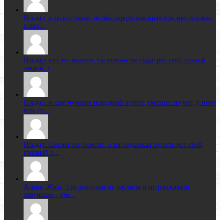
Ильдар: а ты кто такая, чтобы определять прав или нет человек,
а пар...
Ильдар: кто это многие, ты никому не судья рот свой тухлый
закрой, с...
Ильдар: и ещё чумаков народный артист, смешно звучит, у него
есть го...
Ильдар: Серова все помнят ,а ты недалекая серость рот свой
грязный з...
Алина: Жаль, что родители не научили и не рассказали
девушкам - что...