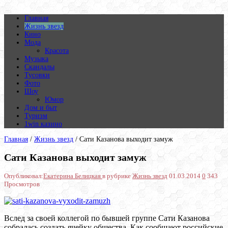
Главная
Жизнь звезд
Кино
Мода
Красота
Музыка
Скандалы
Тусовки
Фото
Шоу
Юмор
Дом и быт
Туризм
1win казино
Главная
/
Жизнь звезд
/
Сати Казанова выходит замуж
Сати Казанова выходит замуж
Опубликовал:
Екатерина Белицкая
в рубрике
Жизнь звезд
01.03.2014
0
343
Просмотров
Вслед за своей коллегой по бывшей группе Сати Казанова
собралась создать ячейку общества. Как сообщают российские