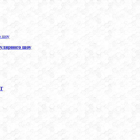
улярного шоу
НТ