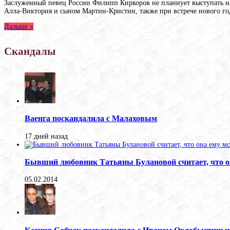
Заслуженный певец России Филипп Киркоров не планиует выступать на
Алла-Виктория и сыном Мартин-Кристин, также при встрече нового год
Дальше »
Скандалы
Ваенга поскандалила с Малаховым
17 дней назад
Бывший любовник Татьяны Булановой считает, что о
05.02.2014