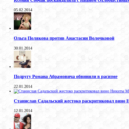
Ксения Собчак поскандалила с Иваном Охлобыстины
05.02.2014
Ольга Полякова против Анастасии Волочковой
30.01.2014
Подругу Романа Абрамовича обвинили в расизме
22.01.2014
Станислав Садальский жестоко раскритиковал вино
12.01.2014