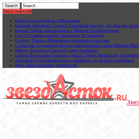
Лента новостей
Ваенга поскандалила с Малаховым
Бывший любовник Татьяны Булановой считает, что она ему мсти
Ксения Собчак поскандалила с Иваном Охлобыстиным
Ольга Полякова против Анастасии Волочковой
Подругу Романа Абрамовича обвинили в расизме
Станислав Садальский жестоко раскритиковал вино Никиты Мих
Между Потапом и Серегой грядут разборки
Смерть Владислава Галкина сделала Дарью Михайлову миллион
Анастасия Стоцкая ввязалась в конфликт из-за роли в мюзикле
Муж Тори Спеллинг изменил ей
Зве