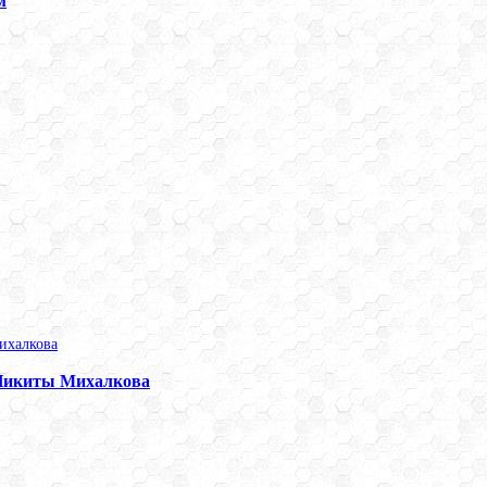
м
 Никиты Михалкова