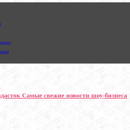
т
алкова
ершей
здасток Самые свежие новости шоу-бизнеса