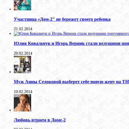
Участница «Дом-2″ не бережет своего ребенка
21.02.2014
Юлия Ковальчук и Игорь Верник стали ведущими поп
20.02.2014
Муж Анны Седоковой выберет себе новую жену на Т
10.02.2014
Любовь втроем в Доме-2