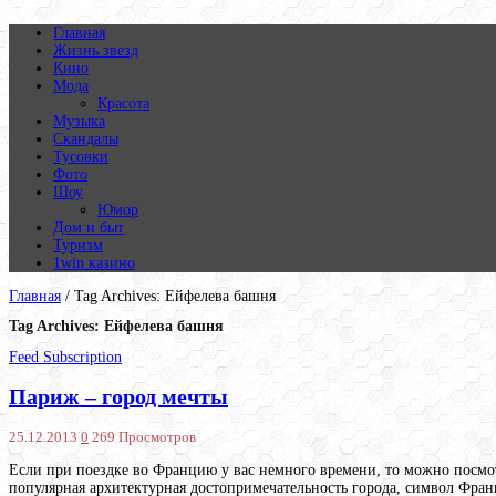
Главная
Жизнь звезд
Кино
Мода
Красота
Музыка
Скандалы
Тусовки
Фото
Шоу
Юмор
Дом и быт
Туризм
1win казино
Главная
/
Tag Archives: Ейфелева башня
Tag Archives:
Ейфелева башня
Feed Subscription
Париж – город мечты
25.12.2013
0
269 Просмотров
Если при поездке во Францию у вас немного времени, то можно посмот
популярная архитектурная достопримечательность города, символ Франци