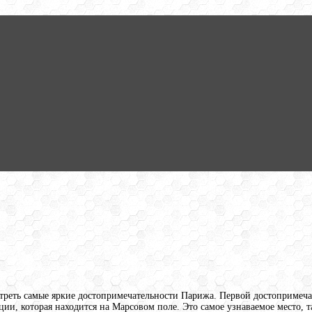
реть самые яркие достопримечательности Парижа. Первой достопримечат
и, которая находится на Марсовом поле. Это самое узнаваемое место, та