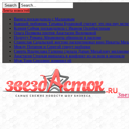
Лента новостей
Ваенга поскандалила с Малаховым
Бывший любовник Татьяны Булановой считает, что она ему мсти
Ксения Собчак поскандалила с Иваном Охлобыстиным
Ольга Полякова против Анастасии Волочковой
Подругу Романа Абрамовича обвинили в расизме
Станислав Садальский жестоко раскритиковал вино Никиты Мих
Между Потапом и Серегой грядут разборки
Смерть Владислава Галкина сделала Дарью Михайлову миллион
Анастасия Стоцкая ввязалась в конфликт из-за роли в мюзикле
Муж Тори Спеллинг изменил ей
Зве