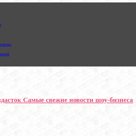
т
алкова
ершей
здасток Самые свежие новости шоу-бизнеса