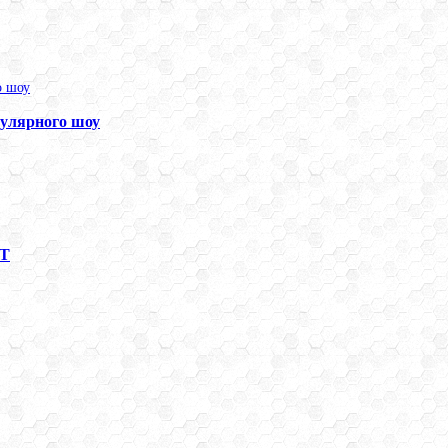
улярного шоу
НТ