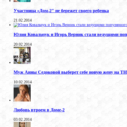
Участница «Дом-2″ не бережет своего ребенка
21.02.2014
Юлия Ковальчук и Игорь Верник стали ведущими поп
20.02.2014
Муж Анны Седоковой выберет себе новую жену на Т
10.02.2014
Любовь втроем в Доме-2
03.02.2014