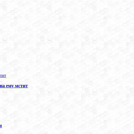
на ему мстит
м