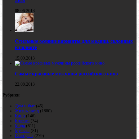
лета
08.06.2013
Стильные осенние варианты для модниц, склонных
к полноте
15.09.2013
Самые красивые мужчины российского кино
22.08.2013
Рубрики
Дом и быт
(45)
Жизнь звезд
(1880)
Кино
(146)
Красота
(34)
Мода
(611)
Музыка
(81)
Скандалы
(279)