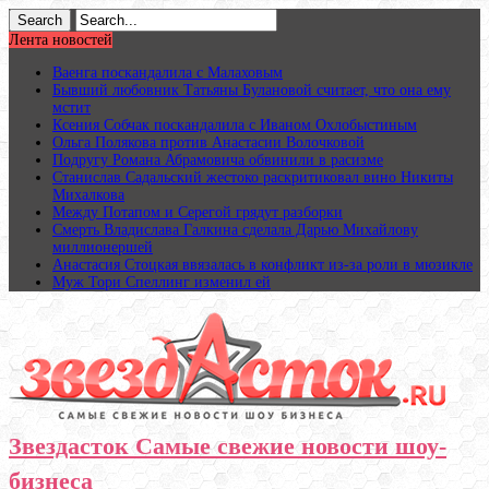
Лента новостей
Ваенга поскандалила с Малаховым
Бывший любовник Татьяны Булановой считает, что она ему
мстит
Ксения Собчак поскандалила с Иваном Охлобыстиным
Ольга Полякова против Анастасии Волочковой
Подругу Романа Абрамовича обвинили в расизме
Станислав Садальский жестоко раскритиковал вино Никиты
Михалкова
Между Потапом и Серегой грядут разборки
Смерть Владислава Галкина сделала Дарью Михайлову
миллионершей
Анастасия Стоцкая ввязалась в конфликт из-за роли в мюзикле
Муж Тори Спеллинг изменил ей
Звездасток Самые свежие новости шоу-
бизнеса