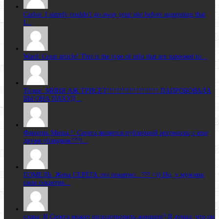
Carlos: I simply couldn't go away your site before suggesting that
I...
Ward: Great article! This is the type of info that are supposed to...
Толик: МИНЯ АЖ ТРИСЕТ!!!!!!!!!!!!!!!!!!!!! ПАПРОБОВАЛА
БЫ ОНА ПАХУД...
Фанатик Миша !: Серега является публичной рогоносец с еще
двумя ублюдков???)...
ГОМЕЛЬ: Жена CЕРЁГА это понятно...??? =)) Но, у мужчин
свои секретик...
слава: И Серега может оплодотворить женщин? Я думал, что он