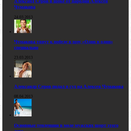
Александ Серов в шоке от пародии Алексея
Чумакова
24.03.2013
Чумакова тянут к победе в шоу «Один в один»
специально
23.03.2013
Александр Серов подал в суд на Алексея Чумакова
08.04.2013
Основные тенденции в моде мужских шорт этого