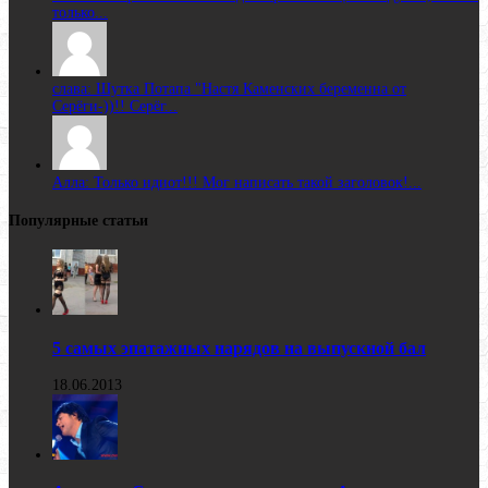
только...
слава: Шутка Потапа "Настя Каменских беременна от
Серёги-))!! Серёг...
Алла: Только идиот!!! Мог написать такой заголовок!...
Популярные статьи
5 самых эпатажных нарядов на выпускной бал
18.06.2013