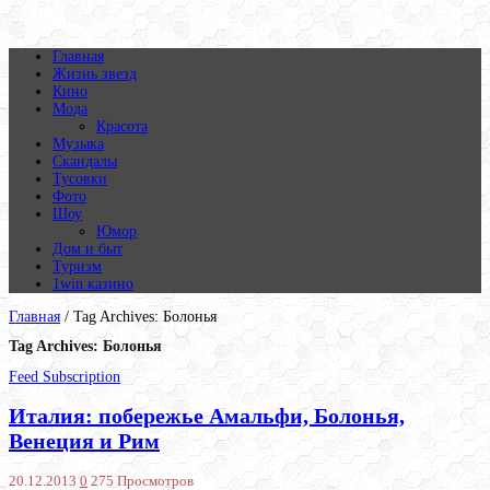
Главная
Жизнь звезд
Кино
Мода
Красота
Музыка
Скандалы
Тусовки
Фото
Шоу
Юмор
Дом и быт
Туризм
1win казино
Главная
/
Tag Archives: Болонья
Tag Archives:
Болонья
Feed Subscription
Италия: побережье Амальфи, Болонья,
Венеция и Рим
20.12.2013
0
275 Просмотров