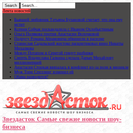
Лента новостей
Бывший любовник Татьяны Булановой считает, что она ему
мстит
Ксения Собчак поскандалила с Иваном Охлобыстиным
Ольга Полякова против Анастасии Волочковой
Подругу Романа Абрамовича обвинили в расизме
Станислав Садальский жестоко раскритиковал вино Никиты
Михалкова
Между Потапом и Серегой грядут разборки
Смерть Владислава Галкина сделала Дарью Михайлову
миллионершей
Анастасия Стоцкая ввязалась в конфликт из-за роли в мюзикле
Муж Тори Спеллинг изменил ей
Обама разводится?
Звездасток Самые свежие новости шоу-
бизнеса