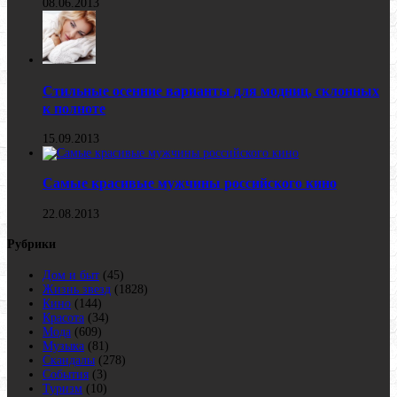
08.06.2013
Стильные осенние варианты для модниц, склонных
к полноте
15.09.2013
Самые красивые мужчины российского кино
22.08.2013
Рубрики
Дом и быт
(45)
Жизнь звезд
(1828)
Кино
(144)
Красота
(34)
Мода
(609)
Музыка
(81)
Скандалы
(278)
События
(3)
Туризм
(10)