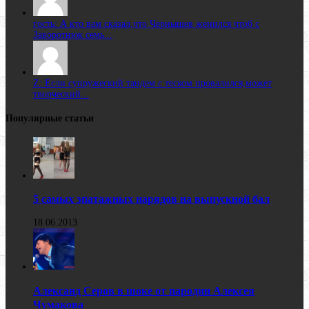
гость: А кто вам сказал,что Чернышев женился чтоб с
Заворотнюк семь...
Z: Если супружеский тандем с теском провалился,может
творческий...
Популярные статьи
5 самых эпатажных нарядов на выпускной бал
18.06.2013
Александ Серов в шоке от пародии Алексея
Чумакова