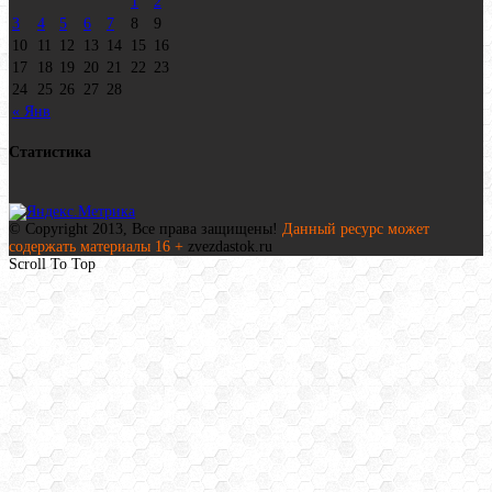
1
2
3
4
5
6
7
8
9
10
11
12
13
14
15
16
17
18
19
20
21
22
23
24
25
26
27
28
« Янв
Статистика
© Copyright 2013, Все права защищены!
Данный ресурс может
содержать материалы 16 +
zvezdastok.ru
Scroll To Top