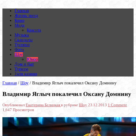
Главная
Жизнь звезд
Кино
Мода
Красота
Музыка
Скандалы
Тусовки
Фото
Шоу
Юмор
Дом и быт
Туризм
1win казино
Главная
/
Шоу
/
Владимир Яглыч покалечил Оксану Домнину
Владимир Яглыч покалечил Оксану Домнину
Опубликовал:
Екатерина Белицкая
в рубрике
Шоу
23.12.2013
1 Comment
1,647 Просмотров