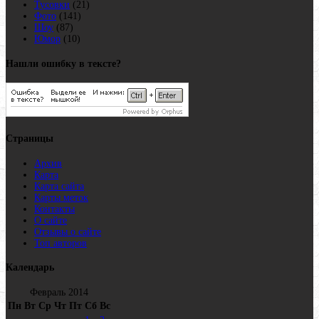
Тусовки
(21)
Фото
(141)
Шоу
(87)
Юмор
(10)
Нашли ошибку в тексте?
Страницы
Архив
Карта
Карта сайта
Карты меток
Контакты
О сайте
Отзывы о сайте
Топ авторов
Календарь
Февраль 2014
Пн
Вт
Ср
Чт
Пт
Сб
Вс