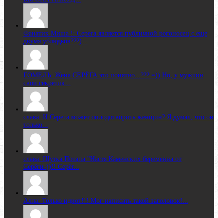
Фанатик Миша !: Серега является публичной рогоносец с еще
двумя ублюдков???)...
ГОМЕЛЬ: Жена CЕРЁГА это понятно...??? =)) Но, у мужчин
свои секретик...
слава: И Серега может оплодотворить женщин? Я думал, что он
только...
слава: Шутка Потапа "Настя Каменских беременна от
Серёги-))!! Серёг...
Алла: Только идиот!!! Мог написать такой заголовок!...