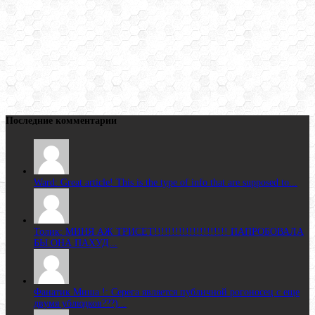
Последние комментарии
Ward: Great article! This is the type of info that are supposed to...
Толик: МИНЯ АЖ ТРИСЕТ!!!!!!!!!!!!!!!!!!!!! ПАПРОБОВАЛА
БЫ ОНА ПАХУД...
Фанатик Миша !: Серега является публичной рогоносец с еще
двумя ублюдков???)...