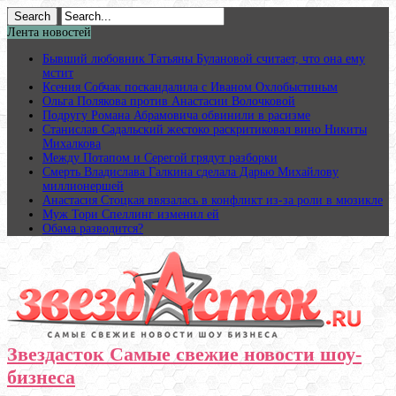
Лента новостей
Бывший любовник Татьяны Булановой считает, что она ему
мстит
Ксения Собчак поскандалила с Иваном Охлобыстиным
Ольга Полякова против Анастасии Волочковой
Подругу Романа Абрамовича обвинили в расизме
Станислав Садальский жестоко раскритиковал вино Никиты
Михалкова
Между Потапом и Серегой грядут разборки
Смерть Владислава Галкина сделала Дарью Михайлову
миллионершей
Анастасия Стоцкая ввязалась в конфликт из-за роли в мюзикле
Муж Тори Спеллинг изменил ей
Обама разводится?
Звездасток Самые свежие новости шоу-
бизнеса