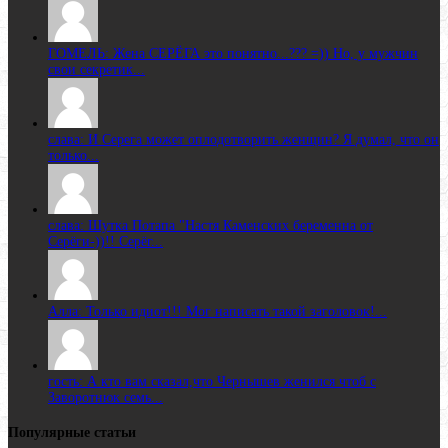
ГОМЕЛЬ: Жена CЕРЁГА это понятно...??? =)) Но, у мужчин
свои секретик...
слава: И Серега может оплодотворить женщин? Я думал, что он
только...
слава: Шутка Потапа "Настя Каменских беременна от
Серёги-))!! Серёг...
Алла: Только идиот!!! Мог написать такой заголовок!...
гость: А кто вам сказал,что Чернышев женился чтоб с
Заворотнюк семь...
Популярные статьи