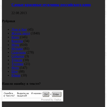
Самые красивые мужчины российского кино
22.08.2013
Рубрики
Дом и быт
(45)
Жизнь звезд
(1840)
Кино
(145)
Красота
(34)
Мода
(610)
Музыка
(81)
Скандалы
(278)
События
(3)
Туризм
(10)
Тусовки
(21)
Фото
(147)
Шоу
(88)
Юмор
(10)
Нашли ошибку в тексте?