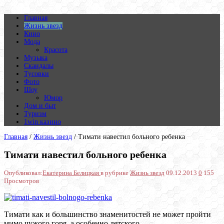
Главная
Жизнь звезд
Кино
Мода
Красота
Музыка
Скандалы
Тусовки
Фото
Шоу
Юмор
Дом и быт
Туризм
1win казино
Главная
/
Жизнь звезд
/
Тимати навестил больного ребенка
Тимати навестил больного ребенка
Опубликовал:
Екатерина Белицкая
в рубрике
Жизнь звезд
09.12.2013
0
155
Просмотров
Тимати как и большинство знаменитостей не может пройти
мимо чужого горя, а особенно детского.