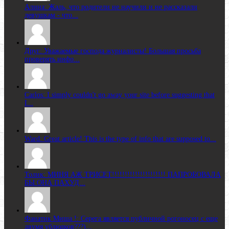
Алина: Жаль, что родители не научили и не рассказали
девушкам - что...
Друг: Уважаемые господа журналисты! Большая просьба
проверять инфо...
Carlos: I simply couldn't go away your site before suggesting that
I...
Ward: Great article! This is the type of info that are supposed to...
Толик: МИНЯ АЖ ТРИСЕТ!!!!!!!!!!!!!!!!!!!!! ПАПРОБОВАЛА
БЫ ОНА ПАХУД...
Фанатик Миша !: Серега является публичной рогоносец с еще
двумя ублюдков???)...