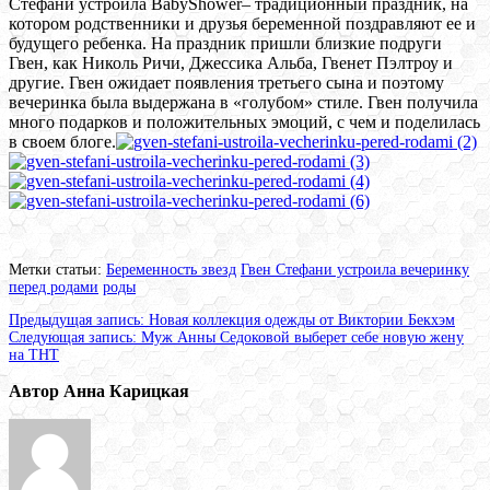
Стефани устроила
Baby
Shower
– традиционный праздник, на
котором родственники и друзья беременной поздравляют ее и
будущего ребенка. На праздник пришли близкие подруги
Гвен, как Николь Ричи, Джессика Альба, Гвенет Пэлтроу и
другие. Гвен ожидает появления третьего сына и поэтому
вечеринка была выдержана в «голубом» стиле. Гвен получила
много подарков и положительных эмоций, с чем и поделилась
в своем блоге.
Метки статьи:
Беременность звезд
Гвен Стефани устроила вечеринку
перед родами
роды
Предыдущая запись:
Новая коллекция одежды от Виктории Бекхэм
Следующая запись:
Муж Анны Седоковой выберет себе новую жену
на ТНТ
Автор Анна Карицкая