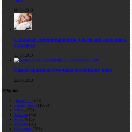
лета
08.06.2013
Стильные осенние варианты для модниц, склонных
к полноте
15.09.2013
Самые красивые мужчины российского кино
22.08.2013
Рубрики
Дом и быт
(45)
Жизнь звезд
(1935)
Кино
(150)
Красота
(34)
Мода
(613)
Музыка
(81)
Скандалы
(281)