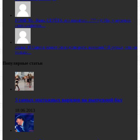
ГОМЕЛЬ: Жена CЕРЁГА это понятно...??? =)) Но, у мужчин
свои секретик...
слава: И Серега может оплодотворить женщин? Я думал, что он
только...
Популярные статьи
5 самых эпатажных нарядов на выпускной бал
18.06.2013