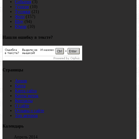
События
(3)
Туризм
(10)
Тусовки
(21)
Фото
(157)
Шоу
(94)
Юмор
(10)
Нашли ошибку в тексте?
Страницы
Архив
Карта
Карта сайта
Карты меток
Контакты
О сайте
Отзывы о сайте
Топ авторов
Календарь
Апрель 2014