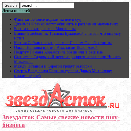
Лента новостей
Фанатки Бейонсе подали на нее в суд
Джеймса Франко могут обвинить в растлении малолетних
Ваенга поскандалила с Малаховым
Бывший любовник Татьяны Булановой считает, что она ему
мстит
Ксения Собчак поскандалила с Иваном Охлобыстиным
Ольга Полякова против Анастасии Волочковой
Подругу Романа Абрамовича обвинили в расизме
Станислав Садальский жестоко раскритиковал вино Никиты
Михалкова
Между Потапом и Серегой грядут разборки
Смерть Владислава Галкина сделала Дарью Михайлову
миллионершей
Звездасток Самые свежие новости шоу-
бизнеса