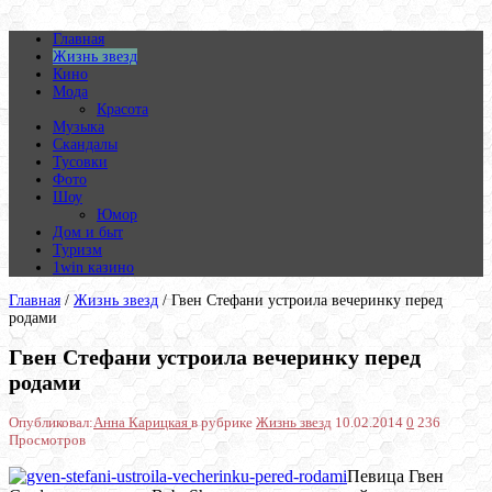
Главная
Жизнь звезд
Кино
Мода
Красота
Музыка
Скандалы
Тусовки
Фото
Шоу
Юмор
Дом и быт
Туризм
1win казино
Главная
/
Жизнь звезд
/
Гвен Стефани устроила вечеринку перед
родами
Гвен Стефани устроила вечеринку перед
родами
Опубликовал:
Анна Карицкая
в рубрике
Жизнь звезд
10.02.2014
0
236
Просмотров
Певица Гвен