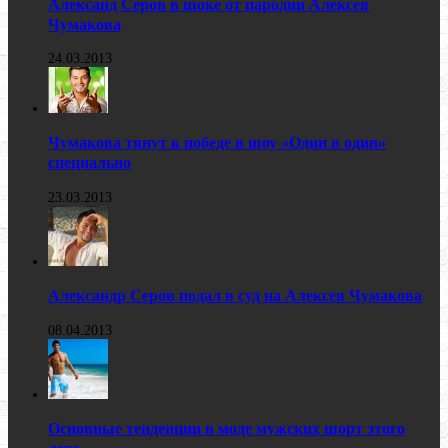
Александ Серов в шоке от пародии Алексея
Чумакова
24.03.2013
Чумакова тянут к победе в шоу «Один в один»
специально
23.03.2013
Александр Серов подал в суд на Алексея Чумакова
08.04.2013
Основные тенденции в моде мужских шорт этого