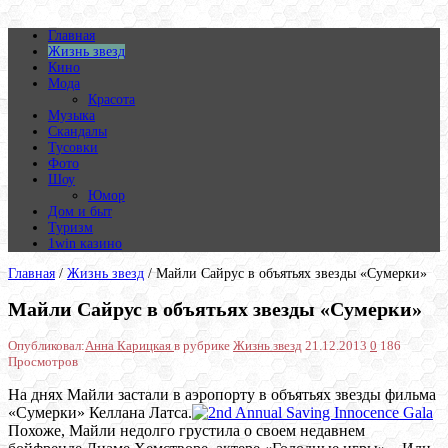
Главная
Жизнь звезд
Кино
Мода
Красота
Музыка
Скандалы
Тусовки
Фото
Шоу
Юмор
Дом и быт
Туризм
1win казино
Главная
/
Жизнь звезд
/
Майли Сайрус в объятьях звезды «Сумерки»
Майли Сайрус в объятьях звезды «Сумерки»
Опубликовал:
Анна Карицкая
в рубрике
Жизнь звезд
21.12.2013
0
186
Просмотров
На днях Майли застали в аэропорту в объятьях звезды фильма
«Сумерки» Келлана Латса.
Похоже, Майли недолго грустила о своем недавнем