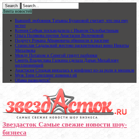
Лента новостей
Бывший любовник Татьяны Булановой считает, что она ему
мстит
Ксения Собчак поскандалила с Иваном Охлобыстиным
Ольга Полякова против Анастасии Волочковой
Подругу Романа Абрамовича обвинили в расизме
Станислав Садальский жестоко раскритиковал вино Никиты
Михалкова
Между Потапом и Серегой грядут разборки
Смерть Владислава Галкина сделала Дарью Михайлову
миллионершей
Анастасия Стоцкая ввязалась в конфликт из-за роли в мюзикле
Муж Тори Спеллинг изменил ей
Обама разводится?
Звездасток Самые свежие новости шоу-
бизнеса