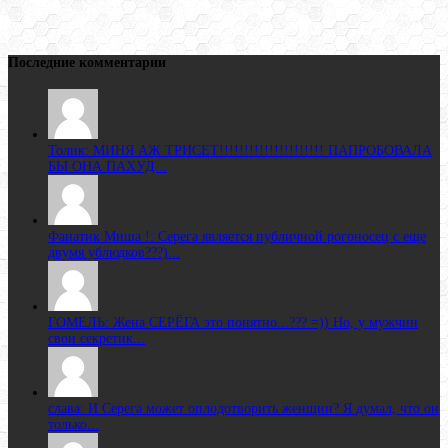
Последние комментарии
Толик: МИНЯ АЖ ТРИСЕТ!!!!!!!!!!!!!!!!!!!!! ПАПРОБОВАЛА
БЫ ОНА ПАХУД...
Фанатик Миша !: Серега является публичной рогоносец с еще
двумя ублюдков???)...
ГОМЕЛЬ: Жена CЕРЁГА это понятно...??? =)) Но, у мужчин
свои секретик...
слава: И Серега может оплодотворить женщин? Я думал, что он
только...