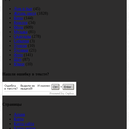
Дом и быт
(45)
Жизнь звезд
(1828)
Кино
(144)
Красота
(34)
Мода
(609)
Музыка
(81)
Скандалы
(278)
События
(3)
Туризм
(10)
Тусовки
(21)
Фото
(141)
Шоу
(87)
Юмор
(10)
Нашли ошибку в тексте?
Страницы
Архив
Карта
Карта сайта
Карты меток