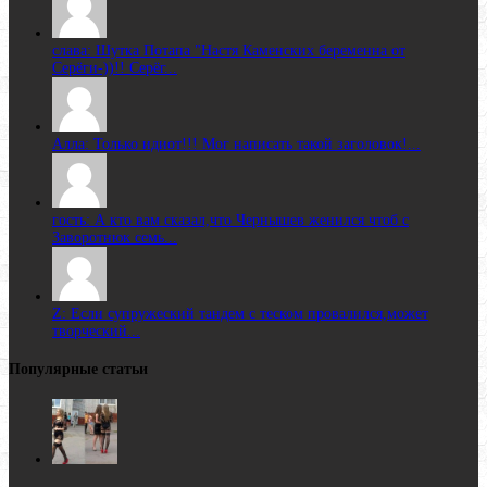
слава: Шутка Потапа "Настя Каменских беременна от
Серёги-))!! Серёг...
Алла: Только идиот!!! Мог написать такой заголовок!...
гость: А кто вам сказал,что Чернышев женился чтоб с
Заворотнюк семь...
Z: Если супружеский тандем с теском провалился,может
творческий...
Популярные статьи